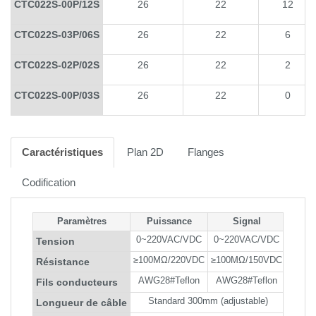
CTC022S-00P/12S
26
22
12
CTC022S-03P/06S
26
22
6
CTC022S-02P/02S
26
22
2
CTC022S-00P/03S
26
22
0
Caractéristiques
Plan 2D
Flanges
Codification
Paramètres
Puissance
Signal
0~220VAC/VDC
0~220VAC/VDC
Tension
≥100MΩ/220VDC
≥100MΩ/150VDC
Résistance
AWG28#Teflon
AWG28#Teflon
Fils conducteurs
Standard 300mm (adjustable)
Longueur de câble