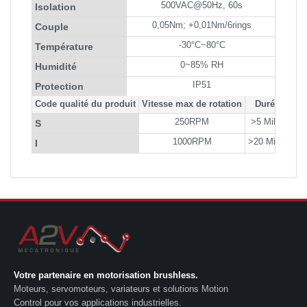
500VAC@50Hz, 60s
Isolation
0,05Nm; +0,01Nm/6rings
Couple
-30°C~80°C
Température
0~85% RH
Humidité
IP51
Protection
Code qualité du produit
Vitesse max de rotation
Durée de vi
250RPM
>5 Million Re
S
1000RPM
>20 Million Re
I
Votre partenaire en motorisation brushless.
Moteurs, servomoteurs, variateurs et solutions Motion
Control pour vos applications industrielles.